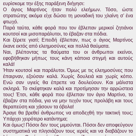
ευρίσκομε την έξης παράξενη διήγησι:
Ο άγιος Μαρτίνος ήταν πολύ ελεήμων. Τόσο, ώστε
στρατιώτης ακόμα είχε δώσει τη μοναδική του χλαίνη σ' ένα
φτωχό.
Παρά ταύτα, κάθε φορά που τον έβλεπαν μερικοί ζητιάνοι
κουτσοί και μισοπαράλυτοι, το έβαζαν στα πόδια.
Και ξέρετε γιατί; Επειδή έβλεπαν, πως ο άγιος Μαρτίνος
έκανε εκτός από ελεημοσύνες και πολλά θαύματα.
Ναι, βλέποντας τα θαύματα του οι άνθρωποι εκείνοι,
εφοβήθηκαν μήπως τους κάνη κάποια στιγμή και αυτούς
καλά!
Ήταν κουτσοί και παράλυτοι. Όμως με τις ελεημοσύνες που
έπαιρναν, εζούσαν καλά. Χωρίς δουλειά και χωρίς κόπο.
Ενώ σαν υγιείς θα έπρεπε να δουλεύουν. Και μάλιστα
σκληρά. Το σκέφτηκαν καλά και προτίμησαν την αρρώστεια
τους! Έτσι, κάθε φορά που έβλεπαν τον άγιο Μαρτίνο, το
έβαζαν στα πόδια, για να μην τυχόν τους προλάβη και τους
θεραπεύση και χάσουν τα όβολα!
Άραγε θα βρεθεί άνθρωπος να αποδεχθή την τακτική τους;
Υπάρχει χειρότερο κατάντημα;
Και όμως! Πόσοι δεν τους μιμούνται. Πόσοι δεν αποφεύγουν
συστηματικά να πλησιάζουν τους ιερείς και να διαβάζουν το