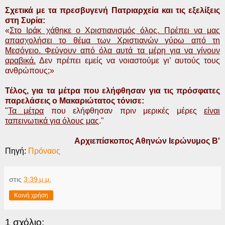
Σχετικά με τα πρεσβυγενή Πατριαρχεία και τις εξελίξεις
στη Συρία:
«
Στο Ιράκ χάθηκε ο Χριστιανισμός όλος. Πρέπει να μας
απασχολήσει το θέμα των Χριστιανών γύρω από τη
Μεσόγειο. Φεύγουν από όλα αυτά τα μέρη για να γίνουν
αραβικά.
Δεν πρέπει εμείς να νοιαστούμε γι’ αυτούς τους
ανθρώπους;»
Τέλος, για τα μέτρα που ελήφθησαν για τις πρόσφατες
παρελάσεις ο Μακαριώτατος τόνισε:
"
Τα μέτρα
που ελήφθησαν πριν μερικές μέρες
είναι
ταπεινωτικά για όλους μας
."
Αρχιεπίσκοπος Αθηνών Ιερώνυμος Β'
Πηγή:
Πρόναος
στις
3:39 μ.μ.
Κοινή χρήση
1 σχόλιο: