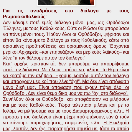
Για τις αντιδράσεις στο διάλογο με τους
Ρωμαιοκαθολικούς:
Δεν κάναμε ποτέ εμείς διάλογο μόνοι μας, ως Ορθόδοξοι
Έλληνες, με τους Καθολικούς. Ούτε οι Ρώσοι θα μπορούσαν
να πάνε μόνοι τους. Ήρθαν όλοι οι Ορθόδοξοι, ψήφισαν και
είπαν θα κάνουμε το διάλογο με τους Καθολικούς, κάτω από
ορισμένες προϋποθέσεις και ορισμένους όρους. Έρχονται
μερικοί Αρχιερείς –και επηρεάζουν και μερικούς λαϊκούς– και
λένε “τι τον θέλουμε αυτόν τον διάλογο;”
Κατ’ αρχήν, χριστιανικά, δεν μπορούμε να απορρίψουμε
ποτέ τον διάλογο. Με όλους πρέπει να μιλάμε. Το θέμα είναι
να κρατάμε την αλήθεια. Έχουμε, λοιπόν, αυτόν τον διάλογο
και υπάρχουν μερικοί που λένε “όχι!”. Μα δεν είναι απόφαση
μόνο δική μας. Είναι απόφαση που έχουν πάρει όλοι οι
Ορθόδοξοι. Δεν είναι θέμα δικό μου να πω “όχι στο διάλογο”.
Συνήλθαν όλοι οι Ορθόδοξοι και αποφάσισαν να μιλήσουν
και με τους Καθολικούς. Τώρα τελευταία μιλάμε και με το
Ισλάμ, να μιλήσουμε και με τους Διαμαρτυρομένους κ.λπ. Η
προσοχή του διαλόγου είναι μέχρι πού φτάνουν, εάν ζητούν
να κάνουμε παραχωρήσεις, συμφωνίες κ.λπ.
Η Εκκλησία
μας, λοιπόν, δεν έχει παρατηρήσει σημεία με βάση τα οποία