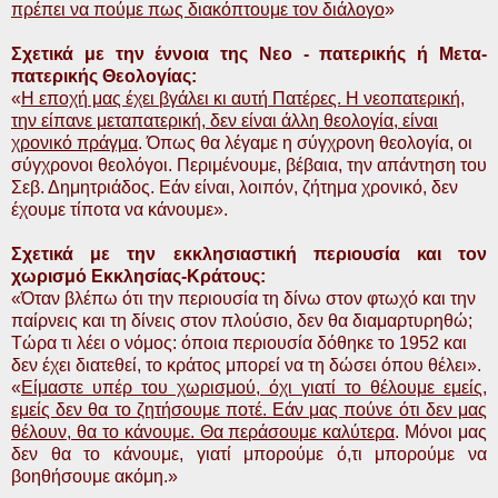
πρέπει να πούμε πως διακόπτουμε τον διάλογο
»
Σχετικά με την έννοια της Νεο - πατερικής ή Μετα-
πατερικής Θεολογίας:
«
Η εποχή μας έχει βγάλει κι αυτή Πατέρες. Η νεοπατερική,
την είπανε μεταπατερική, δεν είναι άλλη θεολογία, είναι
χρονικό πράγμα
. Όπως θα λέγαμε η σύγχρονη θεολογία, οι
σύγχρονοι θεολόγοι. Περιμένουμε, βέβαια, την απάντηση του
Σεβ. Δημητριάδος. Εάν είναι, λοιπόν, ζήτημα χρονικό, δεν
έχουμε τίποτα να κάνουμε».
Σχετικά με την εκκλησιαστική περιουσία και τον
χωρισμό Εκκλησίας-Κράτους:
«Όταν βλέπω ότι την περιουσία τη δίνω στον φτωχό και την
παίρνεις και τη δίνεις στον πλούσιο, δεν θα διαμαρτυρηθώ;
Τώρα τι λέει ο νόμος: όποια περιουσία δόθηκε το 1952 και
δεν έχει διατεθεί, το κράτος μπορεί να τη δώσει όπου θέλει».
«
Είμαστε υπέρ του χωρισμού, όχι γιατί το θέλουμε εμείς,
εμείς δεν θα το ζητήσουμε ποτέ. Εάν μας πούνε ότι δεν μας
θέλουν, θα το κάνουμε. Θα περάσουμε καλύτερα
. Μόνοι μας
δεν θα το κάνουμε, γιατί μπορούμε ό,τι μπορούμε να
βοηθήσουμε ακόμη.»