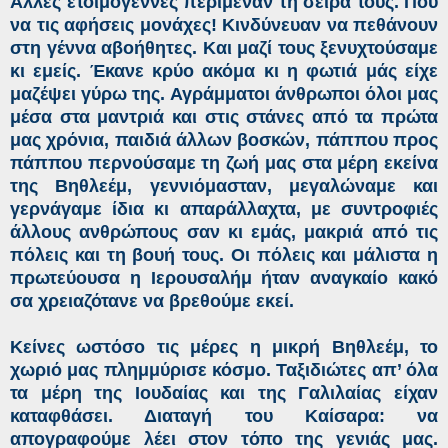
Άλλες ετοιμόγεννες περίμεναν τη σειρά τους. Πού
να τις αφήσεις μονάχες! Κινδύνευαν να πεθάνουν
στη γέννα αβοήθητες. Και μαζί τους ξενυχτούσαμε
κι εμείς. Έκανε κρύο ακόμα κι η φωτιά μάς είχε
μαζέψει γύρω της. Αγράμματοι άνθρωποι όλοι μας
μέσα στα μαντριά και στις στάνες από τα πρώτα
μας χρόνια, παιδιά άλλων βοσκών, πάππου προς
πάππου περνούσαμε τη ζωή μας στα μέρη εκείνα
της Βηθλεέμ, γεννιόμασταν, μεγαλώναμε και
γερνάγαμε ίδια κι απαράλλαχτα, με συντροφιές
άλλους ανθρώπους σαν κι εμάς, μακριά από τις
πόλεις και τη βουή τους. Οι πόλεις και μάλιστα η
πρωτεύουσα η Ιερουσαλήμ ήταν αναγκαίο κακό
σα χρειαζότανε να βρεθούμε εκεί.
Κείνες ωστόσο τις μέρες η μικρή Βηθλεέμ, το
χωριό μας πλημμύρισε κόσμο. Ταξιδιώτες απ’ όλα
τα μέρη της Ιουδαίας και της Γαλιλαίας είχαν
καταφθάσει. Διαταγή του Καίσαρα: να
απογραφούμε λέει στον τόπο της γενιάς μας.