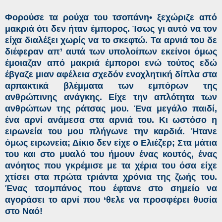
Φορούσε τα ρούχα του τσοπάνη• ξεχώριζε από
μακριά ότι δεν ήταν έμπορος. Ίσως γι αυτό να τον
είχα διαλέξει χωρίς να το σκεφτώ. Τα αρνιά του δε
διέφεραν απ’ αυτά των υπολοίπων εκείνοι όμως
έμοιαζαν από μακριά έμποροι ενώ τούτος εδώ
έβγαζε μιαν αφέλεια σχεδόν ενοχλητική δίπλα στα
αρπακτικά βλέμματα των εμπόρων της
ανθρώπινης ανάγκης. Είχε την απλότητα των
ανθρώπων της ράτσας μου. Ένα μεγάλο παιδί,
ένα αρνί ανάμεσα στα αρνιά του. Κι ωστόσο η
ειρωνεία του μου πλήγωνε την καρδιά. Ήτανε
όμως ειρωνεία; Δίκιο δεν είχε ο Ελιέζερ; Στα μάτια
του και στο μυαλό του ήμουν ένας κουτός, ένας
ανόητος που γκρέμισε με τα χέρια του όσα είχε
χτίσει στα πρώτα τριάντα χρόνια της ζωής του.
Ένας τσομπάνος που έφτανε στο σημείο να
αγοράσει το αρνί που ‘θελε να προσφέρει θυσία
στο Ναό!