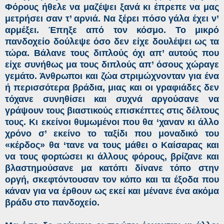
Φόρους ήθελε να μαζέψει ξανά κι έπρεπε να μας
μετρήσει σαν τ’ αρνιά. Να ξέρει πόσο γάλα έχει ν’
αρμέξει. Έπηξε από τον κόσμο. Το μικρό
πανδοχείο δούλεψε όσο δεν είχε δουλέψει ως τα
τώρα. Βάλανε τους διπλούς όχι απ’ αυτούς που
είχε συνήθως μα τους διπλούς απ’ όσους χώραγε
γεμάτο. Άνθρωποι και ζώα στριμώχνονταν για ένα
ή περισσότερα βράδια, μιας και οι γραφιάδες δεν
τόχανε συνηθίσει και συχνά αργούσανε να
γράψουν τους βιαστικούς επισκέπτες στις δέλτους
τους. Κι εκείνοι θυμωμένοι που θα ‘χαναν κι άλλο
χρόνο σ’ εκείνο το ταξίδι που μοναδικό του
«κέρδος» θα ‘τανε να τους μάθει ο Καίσαρας και
να τους φορτώσει κι άλλους φόρους, βρίζανε και
βλαστημούσανε μα κατόπι δίνανε τόπο στην
οργή, σκεφτόντουσαν τον κόπο και τα έξοδα που
κάναν για να έρθουν ως εκεί και μένανε ένα ακόμα
βράδυ στο πανδοχείο.