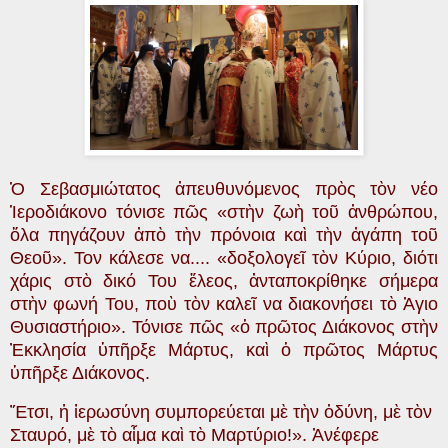
Ὁ Σεβασμιώτατος ἀπευθυνόμενος πρὸς τὸν νέο
Ἱεροδιάκονο τόνισε πῶς «στὴν ζωὴ τοῦ ἀνθρώπου,
ὅλα πηγάζουν ἀπὸ τὴν πρόνοια καὶ τὴν ἀγάπη τοῦ
Θεοῦ». Τον κάλεσε να....
«δοξολογεῖ τὸν Κύριο, διότι
χάρις στὸ δικό Του ἔλεος, ἀνταποκρίθηκε σήμερα
στὴν φωνή Του, ποὺ τὸν καλεῖ να διακονήσει τὸ Ἁγιο
Θυσιαστήριο». Τόνισε πῶς «ὁ πρῶτος Διάκονος στὴν
Ἐκκλησία ὑπῆρξε Μάρτυς, καὶ ὁ πρῶτος Μάρτυς
ὑπῆρξε Διάκονος.
Ἔτσι, ἡ ἱερωσύνη συμπορεύεται μὲ τὴν ὀδύνη, μὲ τὸν
Σταυρό, μὲ τὸ αἷμα καὶ τὸ Μαρτύριο!». Ἀνέφερε