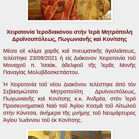
Χειροτονία Ἱεροδιακόνου στὴν Ἱερὰ Μητρόπολη
Δρυϊνουπόλεως, Πωγωνιανῆς καὶ Κονίτσης
Μέσα σὲ κλίμα χαρᾶς καὶ πνευματικῆς ἀγαλιάσεως,
τελέστηκε 23/09/2021 ἡ εἰς Διάκονον Χειροτονία τοῦ
Μοναχοῦ π. Ἰσαάκ, ἀδελφοῦ τῆς Ἱερᾶς Μονῆς
Παναγίας Μολυβδοσκεπάστου.
Ἡ Χειροτονία τοῦ νέου Διακόνου τελέστηκε ἀπὸ τὸν
Σεβασμιώτατο Μητροπολίτη Δρυϊνουπόλεως,
Πωγωνιανῆς καὶ Κονίτσης κ.κ. Ἀνδρέα, στὸν Ἱερὸ
Προσκυνηματικὸ Ναὸ τοῦ Ἁγίου Κοσμᾶ τοῦ Αἰτωλοῦ
στὴν Κόνιτσα, ἀνήμερα τῆς μνήμης τοῦ Νεομάρτυρος
Ἁγίου Ἰωάννου τοῦ ἐκ Κονίτσης.