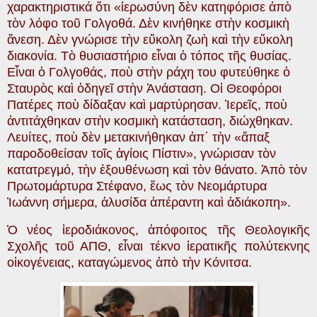
χαρακτηριστικά ὅτι «ἱερωσύνη δὲν κατηφόρισε ἀπὸ
τὸν λόφο τοῦ Γολγοθά. Δὲν κινήθηκε στὴν κοσμικὴ
ἄνεση. Δὲν γνώρισε τὴν εὔκολη ζωὴ καὶ τὴν εὔκολη
διακονία. Τὸ θυσιαστήριο εἶναι ὁ τόπος τῆς θυσίας.
Εἶναι ὁ Γολγοθάς, ποὺ στὴν ράχη του φυτεύθηκε ὁ
Σταυρὸς καὶ ὁδηγεῖ στὴν Ἀνάσταση. Οἱ Θεοφόροι
Πατέρες ποὺ δίδαξαν καὶ μαρτύρησαν. Ἱερεῖς, ποὺ
ἀντιτάχθηκαν στὴν κοσμικὴ κατάσταση, διώχθηκαν.
Λευίτες, ποὺ δὲν μετακινήθηκαν ἀπ΄ τὴν «ἅπαξ
παροδοθείσαν τοῖς ἁγίοις Πίστιν», γνώρισαν τὸν
κατατρεγμό, τὴν ἐξουθένωση καὶ τὸν θάνατο. Ἀπὸ τὸν
Πρωτομάρτυρα Στέφανο, ἕως τὸν Νεομάρτυρα
Ἰωάννη σήμερα, ἁλυσίδα ἀπέραντη καὶ ἀδιάκοπη».
Ὁ νέος ἱεροδιάκονος, ἀπόφοιτος τῆς Θεολογικῆς
Σχολῆς τοῦ ΑΠΘ, εἶναι τέκνο ἱερατικῆς πολύτεκνης
οἰκογένειας, καταγώμενος ἀπὸ τὴν Κόνιτσα.